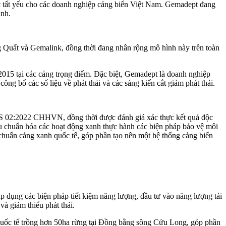
ợc tất yếu cho các doanh nghiệp cảng biển Việt Nam. Gemadept đang
ành.
 Quất và Gemalink, đồng thời đang nhân rộng mô hình này trên toàn
15 tại các cảng trọng điểm. Đặc biệt, Gemadept là doanh nghiệp
ng bố các số liệu về phát thải và các sáng kiến cắt giảm phát thải.
CS 02:2022 CHHVN, đồng thời được đánh giá xác thực kết quả độc
êu chuẩn hóa các hoạt động xanh thực hành các biện pháp bảo vệ môi
chuẩn cảng xanh quốc tế, góp phần tạo nên một hệ thống cảng biển
p dụng các biện pháp tiết kiệm năng lượng, đầu tư vào năng lượng tái
và giảm thiểu phát thải.
 quốc tế trồng hơn 50ha rừng tại Đồng bằng sông Cửu Long, góp phần