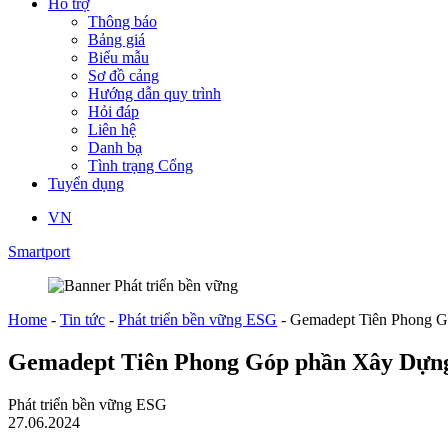
Hỗ trợ
Thông báo
Bảng giá
Biểu mẫu
Sơ đồ cảng
Hướng dẫn quy trình
Hỏi đáp
Liên hệ
Danh bạ
Tình trạng Cổng
Tuyển dụng
VN
Smartport
Home
-
Tin tức
-
Phát triển bền vững ESG
-
Gemadept Tiên Phong G
Gemadept Tiên Phong Góp phần Xây Dựng
Phát triển bền vững ESG
27.06.2024