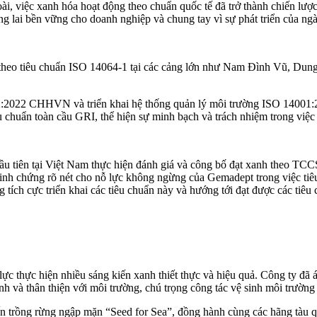
ài, việc xanh hóa hoạt động theo chuẩn quốc tế đã trở thành chiến lư
g lai bền vững cho doanh nghiệp và chung tay vì sự phát triển của ng
theo tiêu chuẩn ISO 14064-1 tại các cảng lớn như Nam Đình Vũ, Dung
:2022 CHHVN và triển khai hệ thống quản lý môi trường ISO 14001:20
chuẩn toàn cầu GRI, thể hiện sự minh bạch và trách nhiệm trong việc cô
u tiên tại Việt Nam thực hiện đánh giá và công bố đạt xanh theo TC
 minh chứng rõ nét cho nỗ lực không ngừng của Gemadept trong việc ti
h cực triển khai các tiêu chuẩn này và hướng tới đạt được các tiêu 
 thực hiện nhiều sáng kiến xanh thiết thực và hiệu quả. Công ty đã á
nh và thân thiện với môi trường, chú trọng công tác vệ sinh môi trường 
iến trồng rừng ngập mặn “Seed for Sea”, đồng hành cùng các hãng tàu