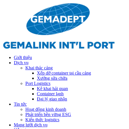
Giới thiệu
Dịch vụ
Khai thác cảng
Xếp dỡ container tại cầu cảng
Xưởng sửa chữa
Port Logistics
Kê khai hải quan
Container lạnh
Đại lý giao nhận
Tin tức
Hoạt động kinh doanh
Phát triển bền vững ESG
Kiến thức logistics
Mạng lưới dịch vụ