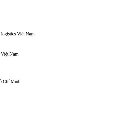
s Việt Nam
ồ Chí Minh