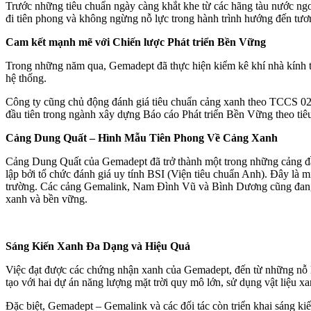
Trước những tiêu chuẩn ngày càng khắt khe từ các hãng tàu nước ngo
đi tiên phong và không ngừng nỗ lực trong hành trình hướng đến tươn
Cam kết mạnh mẽ với Chiến lược Phát triển Bền Vững
Trong những năm qua, Gemadept đã thực hiện kiểm kê khí nhà kính 
hệ thống.
Công ty cũng chủ động đánh giá tiêu chuẩn cảng xanh theo TCCS 02
đầu tiên trong ngành xây dựng Báo cáo Phát triển Bền Vững theo tiêu 
Cảng Dung Quất – Hình Mẫu Tiên Phong Về Cảng Xanh
Cảng Dung Quất của Gemadept đã trở thành một trong những cảng đầ
lập bởi tổ chức đánh giá uy tính BSI (Viện tiêu chuẩn Anh). Đây là
trường. Các cảng Gemalink, Nam Đình Vũ và Bình Dương cũng đang tíc
xanh và bền vững.
Sáng Kiến Xanh Đa Dạng và Hiệu Quả
Việc đạt được các chứng nhận xanh của Gemadept, đến từ những nỗ lực
tạo với hai dự án năng lượng mặt trời quy mô lớn, sử dụng vật liệu xa
Đặc biệt, Gemadept – Gemalink và các đối tác còn triển khai sáng k