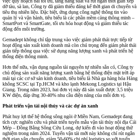
việc quy hoạch bãi tối ưu, tăng năng suất và rút ngắn thời gian xếp
dỡ tàu, sà lan, Công ty đã giảm thiểu đáng kể thời gian di chuyển và
tiêu thụ nhiên liệu. Đặc biệt, ứng dụng công nghệ thông tin vào
quản lý và vận hành, tiêu biểu là các phần mềm cảng thông minh –
SmartPort và SmartGate, tối ưu hóa hoạt động và giảm thiểu tác
động đến môi trường.
Gemadept không chỉ tập trung vào việc giảm phát thải trực tiếp từ
hoạt động sản xuất kinh doanh mà còn chú trọng đến giảm phát thải
gián tiếp thông qua việc sử dụng năng lượng xanh và phát triển hệ
thống điện thông minh.
Hơn thế nữa, vận dụng nguồn tài nguyên tự nhiên sẵn có, Công ty
chủ động sản xuất năng lượng xanh bằng hệ thống điện mặt trời áp
mái tại các cơ sở sản kinh doanh, tiêu biểu là Nhà ga hàng hóa Hàng
không SCSC tại Tp.HCM và kho lạnh Mekong Logistics tại Hậu
Giang. Trong năm 2023, hai đơn vị này đã sản xuất được 3,5 triệu
KW điện, đáp ứng 30-40% nhu cầu điện năng của mỗi đơn vị.
Phát triển vận tải nội thủy và các dự án xanh
Phát huy lợi thế hệ thống sông ngòi ở Miền Nam, Gemadept đang
tích cực nghiên cứu và phát triển tuyến mẫu vận tải thủy nội địa Cái
Mép – Đồng Bằng Sông Cửu Long, dự kiến đi vào hoạt động thử
nghiệm trong năm 2024. Tuyến vận tải mới này không chỉ rút ngắn
thời gian vận chuyển, giảm 50-60% chi phí logistics so với tuyến