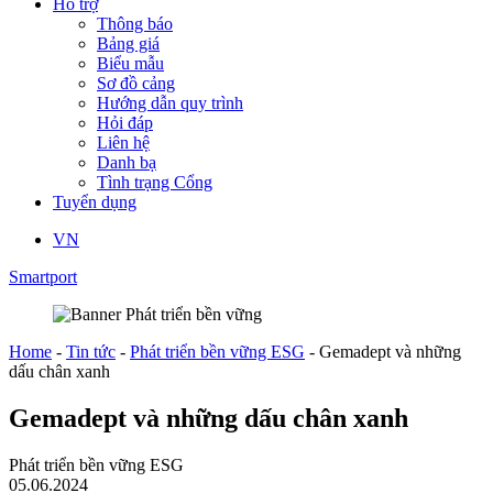
Hỗ trợ
Thông báo
Bảng giá
Biểu mẫu
Sơ đồ cảng
Hướng dẫn quy trình
Hỏi đáp
Liên hệ
Danh bạ
Tình trạng Cổng
Tuyển dụng
VN
Smartport
Home
-
Tin tức
-
Phát triển bền vững ESG
-
Gemadept và những
dấu chân xanh
Gemadept và những dấu chân xanh
Phát triển bền vững ESG
05.06.2024