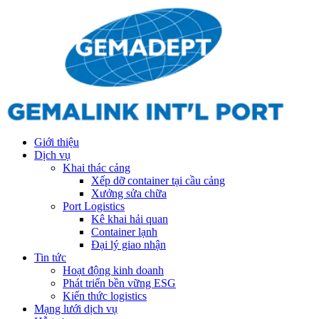
Giới thiệu
Dịch vụ
Khai thác cảng
Xếp dỡ container tại cầu cảng
Xưởng sửa chữa
Port Logistics
Kê khai hải quan
Container lạnh
Đại lý giao nhận
Tin tức
Hoạt động kinh doanh
Phát triển bền vững ESG
Kiến thức logistics
Mạng lưới dịch vụ