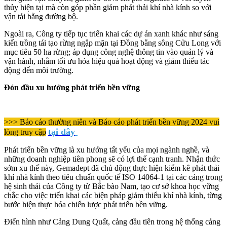
thủy hiện tại mà còn góp phần giảm phát thải khí nhà kính so với
vận tải bằng đường bộ.
Ngoài ra, Công ty tiếp tục triển khai các dự án xanh khác như sáng
kiến trồng tái tạo rừng ngập mặn tại Đồng bằng sông Cửu Long với
mục tiêu 50 ha rừng; áp dụng công nghệ thông tin vào quản lý và
vận hành, nhằm tối ưu hóa hiệu quả hoạt động và giảm thiểu tác
động đến môi trường.
Đón đầu xu hướng phát triển bền vững
>>> Báo cáo thường niên và Báo cáo phát triển bền vững 2024 vui
tại đây
lòng truy cập
Phát triển bền vững là xu hướng tất yếu của mọi ngành nghề, và
những doanh nghiệp tiên phong sẽ có lợi thế cạnh tranh. Nhận thức
sớm xu thế này, Gemadept đã chủ động thực hiện kiểm kê phát thải
khí nhà kính theo tiêu chuẩn quốc tế ISO 14064-1 tại các cảng trong
hệ sinh thái của Công ty từ Bắc bào Nam, tạo cơ sở khoa học vững
chắc cho việc triển khai các biện pháp giảm thiểu khí nhà kính, từng
bước hiện thực hóa chiến lược phát triển bền vững.
Điển hình như Cảng Dung Quất, cảng đầu tiên trong hệ thống cảng