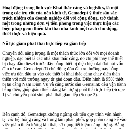
Hoạt động trong lĩnh vực Khai thác cảng và logistics, là một
trong các trụ cột của nền kinh tế, Gemadept ý thức sâu sắc
trách nhiệm của doanh nghiệp đối với cộng đồng, trở thành
một trong những đơn vị tiên phong trong việc thực hiện các
biện pháp giảm thiểu khí thải nhà kính một cách chủ động,
thiết thực và hiệu quả.
Nỗ lực giảm phát thải trực tiếp và gián tiếp
Chuyển đổi năng lượng là một thách thức lớn đối với mọi doanh
nghiệp, đặc biệt là các nhà khai thác cảng, do chi phí thay thế thiết
bị chạy dầu diesel trước đây bằng thiết bị điện hiện đại đòi hỏi vốn
đầu tư cao. Gemadept đã chủ động đón đầu xu hướng này bằng
việc ưu tiên đầu tư vào các thiết bị khai thác cảng chạy điện thân
thiện với môi trường ngay từ giai đoạn đầu. Điển hình là 95% thiết
bị tại cảng Nam Đình Vũ và cảng nước sâu Gemalink đều vận hành
bằng điện, giúp giảm thiểu đáng kể lượng phát thải trực tiếp (Scope
1) và chủ yếu phát sinh phát thải gián tiếp (Scope 2).
Bên cạnh đó, Gemadept không ngừng cải tiến quy trình vận hành
tại các hệ thống cảng và trung tâm phân phối, góp phần đáng kể vào
việc giảm thiểu lượng khí thải, sử dụng tiết kiệm năng lượng. Bằng