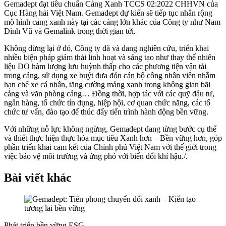
Gemadept đạt tiêu chuẩn Cảng Xanh TCCS 02:2022 CHHVN của
Cục Hàng hải Việt Nam. Gemadept dự kiến sẽ tiếp tục nhân rộng
mô hình cảng xanh này tại các cảng lớn khác của Công ty như Nam
Đình Vũ và Gemalink trong thời gian tới.
Không dừng lại ở đó, Công ty đã và đang nghiên cứu, triển khai
nhiều biện pháp giảm thải linh hoạt và sáng tạo như thay thế nhiên
liệu DO hàm lượng lưu huỳnh thấp cho các phương tiện vận tải
trong cảng, sử dụng xe buýt đưa đón cán bộ công nhân viên nhằm
hạn chế xe cá nhân, tăng cường mảng xanh trong không gian bãi
cảng và văn phòng cảng… Đồng thời, hợp tác với các quỹ đầu tư,
ngân hàng, tổ chức tín dụng, hiệp hội, cơ quan chức năng, các tổ
chức tư vấn, đào tạo để thúc đẩy tiến trình hành động bền vững.
Với những nỗ lực không ngừng, Gemadept đang từng bước cụ thể
và thiết thực hiện thực hóa mục tiêu Xanh hơn – Bền vững hơn, góp
phần triển khai cam kết của Chính phủ Việt Nam với thế giới trong
việc bảo vệ môi trường và ứng phó với biến đổi khí hậu./.
Bài viết khác
Phát triển bền vững ESG